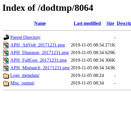
Index of /dodtmp/8064
Name
Last modified
Size
Descri
Parent Directory
-
APH_AttVolt_20171231.png
2019-11-05 08:34
271K
APH_Diapause_20171231.png
2019-11-05 08:34
629K
APH_FullGen_20171231.png
2019-11-05 08:34
306K
APH_Mismatch_20171231.png
2019-11-05 08:34
343K
Logs_metadata/
2019-11-05 08:24
-
Misc_output/
2019-11-05 08:34
-