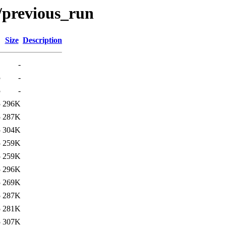
previous_run
Size
Description
-
5
-
5
-
5
296K
5
287K
5
304K
5
259K
5
259K
5
296K
5
269K
5
287K
5
281K
5
307K